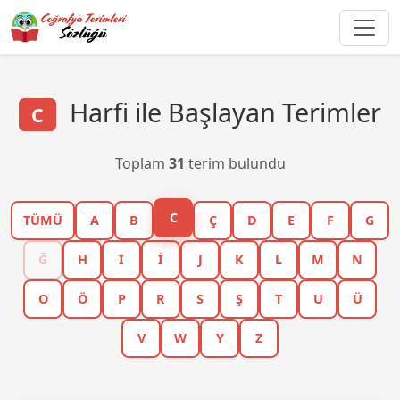
Harfi ile Başlayan Terimler
C
Toplam
31
terim bulundu
C
TÜMÜ
A
B
Ç
D
E
F
G
Ğ
H
I
İ
J
K
L
M
N
O
Ö
P
R
S
Ş
T
U
Ü
V
W
Y
Z