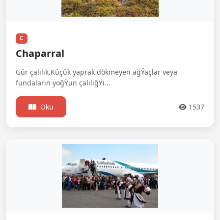
C
Chaparral
Gür çalılık.Küçük yaprak dökmeyen ağŸaçlar veya
fundaların yoğŸun çalılığŸı...
Oku
1537