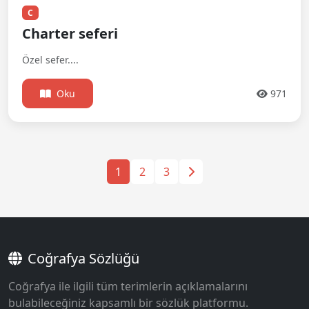
C
Charter seferi
Özel sefer....
Oku
971
1
2
3
Coğrafya Sözlüğü
Coğrafya ile ilgili tüm terimlerin açıklamalarını
bulabileceğiniz kapsamlı bir sözlük platformu.