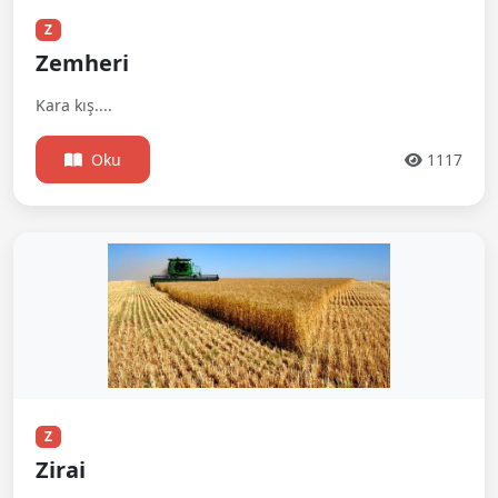
Z
Zemheri
Kara kış....
Oku
1117
Z
Zirai