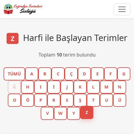
Harfi ile Başlayan Terimler
Z
Toplam
10
terim bulundu
TÜMÜ
A
B
C
Ç
D
E
F
G
Ğ
H
I
İ
J
K
L
M
N
O
Ö
P
R
S
Ş
T
U
Ü
Z
V
W
Y