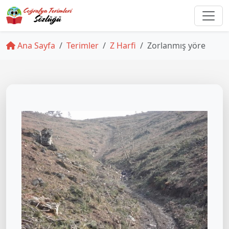
Ana Sayfa
Terimler
Z Harfi
Zorlanmış yöre