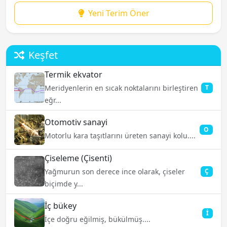
Yeni Terim Öner
Keşfet
Termik ekvator
Meridyenlerin en sıcak noktalarını birleştiren
T
eğr...
Otomotiv sanayi
O
Motorlu kara taşıtlarını üreten sanayi kolu....
Çiseleme (Çisenti)
Yağmurun son derece ince olarak, çiseler
Ç
biçimde y...
İç bükey
İ
İçe doğru eğilmiş, bükülmüş....