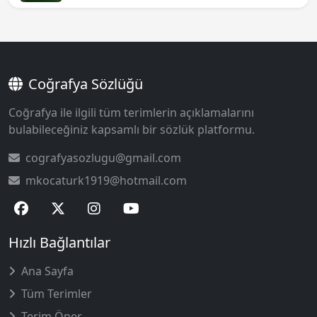
Coğrafya Sözlüğü
Coğrafya ile ilgili tüm terimlerin açıklamalarını
bulabileceğiniz kapsamlı bir sözlük platformu.
cografyasozlugu@gmail.com
mkocaturk1919@hotmail.com
Hızlı Bağlantılar
Ana Sayfa
Tüm Terimler
Terim Öner