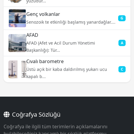
yüzüdür...
Genç volkanlar
G
Senozoik te etkinliği başlamış yanardağlar....
AFAD
AFAD (Afet ve Acil Durum Yönetimi
A
Başkanlığı): Tür...
Cıvalı barometre
Üstü açık bir kaba daldırılmış yukarı ucu
C
kapalı b...
Coğrafya Sözlüğü
Coğrafya ile ilgili tüm terimlerin açıklamalarını
bulabileceğiniz kapsamlı bir sözlük platformu.