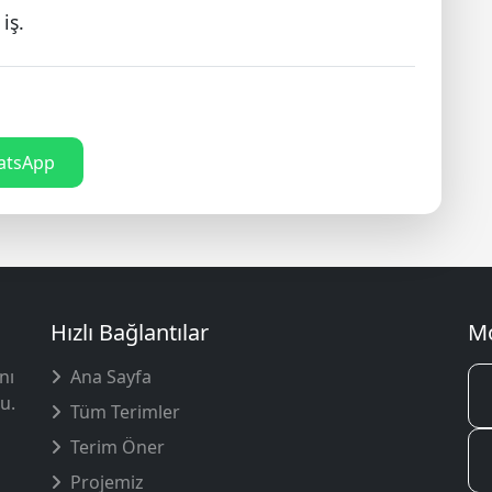
iş.
tsApp
Hızlı Bağlantılar
Mo
nı
Ana Sayfa
u.
Tüm Terimler
Terim Öner
Projemiz