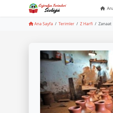
Ana
Ana Sayfa
Terimler
Z Harfi
Zanaat