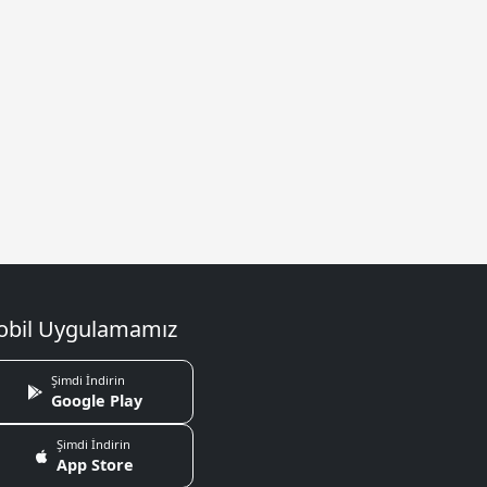
bil Uygulamamız
Şimdi İndirin
Google Play
Şimdi İndirin
App Store