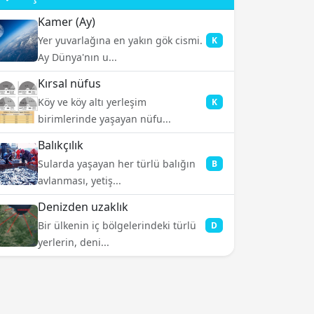
Kamer (Ay)
Yer yuvarlağına en yakın gök cismi.
K
Ay Dünya'nın u...
Kırsal nüfus
Köy ve köy altı yerleşim
K
birimlerinde yaşayan nüfu...
Balıkçılık
Sularda yaşayan her türlü balığın
B
avlanması, yetiş...
Denizden uzaklık
Bir ülkenin iç bölgelerindeki türlü
D
yerlerin, deni...