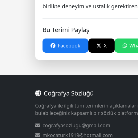
birlikte deneyim ve ustalık gerektiren 
Bu Terimi Paylaş
Facebook
X
Wha
Coğrafya Sözlüğü
Coğrafya ile ilgili tüm terimlerin açıklamaları
bulabileceğiniz kapsamlı bir sözlük platform
cografyasozlugu@gmail.com
mkocaturk1919@hotmail.com