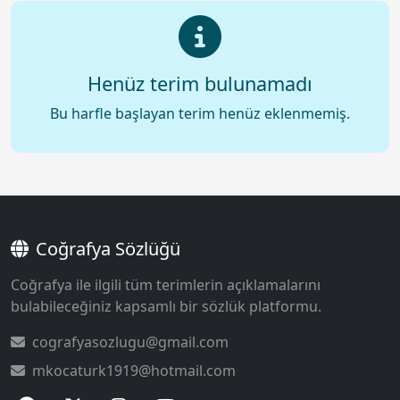
Henüz terim bulunamadı
Bu harfle başlayan terim henüz eklenmemiş.
Coğrafya Sözlüğü
Coğrafya ile ilgili tüm terimlerin açıklamalarını
bulabileceğiniz kapsamlı bir sözlük platformu.
cografyasozlugu@gmail.com
mkocaturk1919@hotmail.com