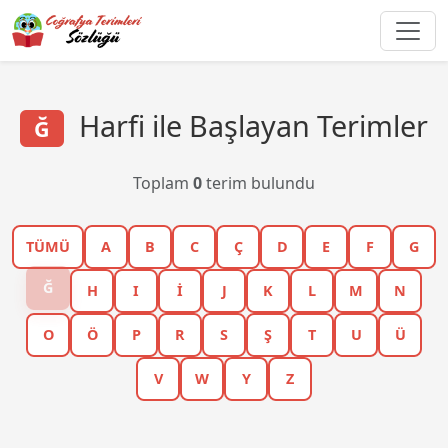
Harfi ile Başlayan Terimler
Ğ
Toplam
0
terim bulundu
TÜMÜ
A
B
C
Ç
D
E
F
G
Ğ
H
I
İ
J
K
L
M
N
O
Ö
P
R
S
Ş
T
U
Ü
V
W
Y
Z