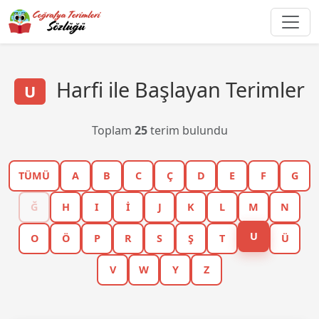
Harfi ile Başlayan Terimler
U
Toplam
25
terim bulundu
TÜMÜ
A
B
C
Ç
D
E
F
G
Ğ
H
I
İ
J
K
L
M
N
U
O
Ö
P
R
S
Ş
T
Ü
V
W
Y
Z