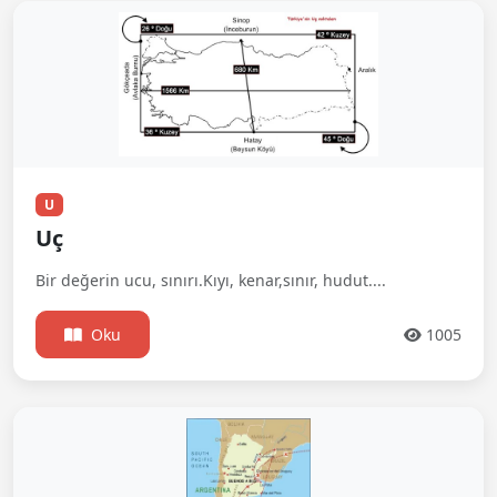
U
Uç
Bir değerin ucu, sınırı.Kıyı, kenar,sınır, hudut....
Oku
1005