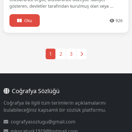
gösteren, devletler tarafından kurulmuş olan veya ...
Oku
926
1
2
3
Coğrafya Sözlüğü
Coğrafya ile ilgili tüm terimlerin açıklamalarını
bulabileceğiniz kapsamlı bir sözlük platformu.
cografyasozlugu@gmail.com
mkocaturk1919@hotmail.com