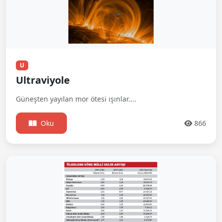
U
Ultraviyole
Güneşten yayılan mor ötesi ışınlar....
Oku
866