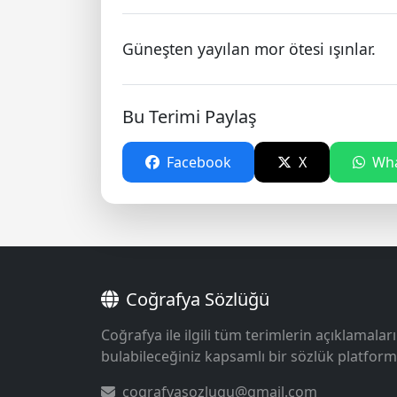
Güneşten yayılan mor ötesi ışınlar.
Bu Terimi Paylaş
Facebook
X
Wha
Coğrafya Sözlüğü
Coğrafya ile ilgili tüm terimlerin açıklamaları
bulabileceğiniz kapsamlı bir sözlük platform
cografyasozlugu@gmail.com