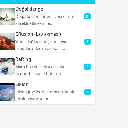
Doğal denge
Doğada canlılar ve cansızların
D
sürekli etkileşimle...
Effusion (Lav akması)
Yanardağlardan çıkan lavın
E
aşağılara doğru akması ...
Rafting
Akım hızı yüksek akarsular
R
üzerinde şişme botlarla...
Siklon
Siklon,(Cyclone) atmosferde bir
S
alçak basınç alanı...