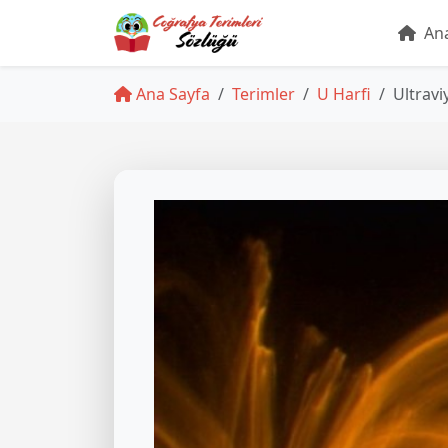
Ana
Ana Sayfa
Terimler
U Harfi
Ultravi