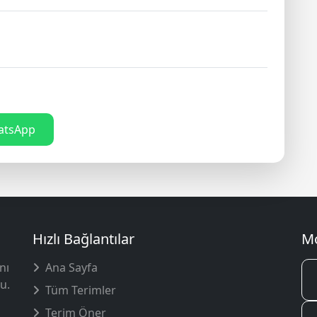
tsApp
Hızlı Bağlantılar
Mo
nı
Ana Sayfa
u.
Tüm Terimler
Terim Öner