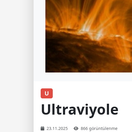
U
Ultraviyole
23.11.2025
866 görüntülenme