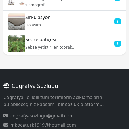
sismograf, ...
Sirkülasyon
S
Dolaşım....
Sebze bahçesi
S
Sebze yetiştirilen toprak....
Coğrafya Sözlüğü
Coğrafya ile ilgili tüm terimlerin açıklamalarını
bulabileceğiniz kapsamlı bir sözlük platformu.
cografyasozlugu@gmail.com
mkocaturk1919@hotmail.com