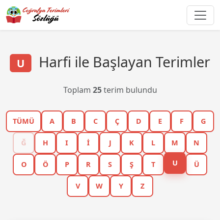
Harfi ile Başlayan Terimler
U
Toplam
25
terim bulundu
TÜMÜ
A
B
C
Ç
D
E
F
G
Ğ
H
I
İ
J
K
L
M
N
U
O
Ö
P
R
S
Ş
T
Ü
V
W
Y
Z