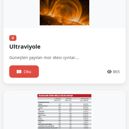
U
Ultraviyole
Güneşten yayılan mor ötesi ışınlar....
Oku
865