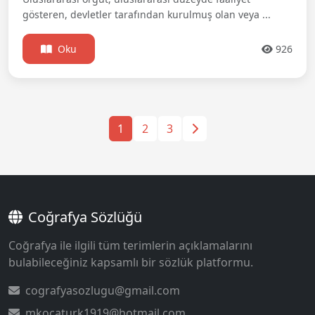
gösteren, devletler tarafından kurulmuş olan veya ...
Oku
926
1
2
3
Coğrafya Sözlüğü
Coğrafya ile ilgili tüm terimlerin açıklamalarını
bulabileceğiniz kapsamlı bir sözlük platformu.
cografyasozlugu@gmail.com
mkocaturk1919@hotmail.com