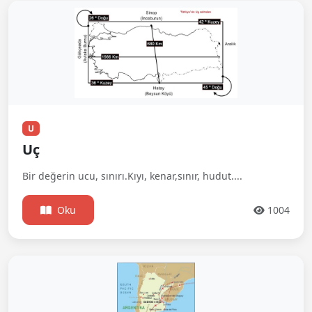
U
Uç
Bir değerin ucu, sınırı.Kıyı, kenar,sınır, hudut....
Oku
1004