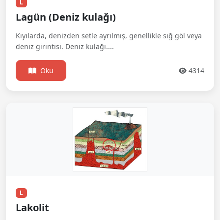
L
Lagün (Deniz kulağı)
Kıyılarda, denizden setle ayrılmış, genellikle sığ göl veya
deniz girintisi. Deniz kulağı....
Oku
4314
L
Lakolit