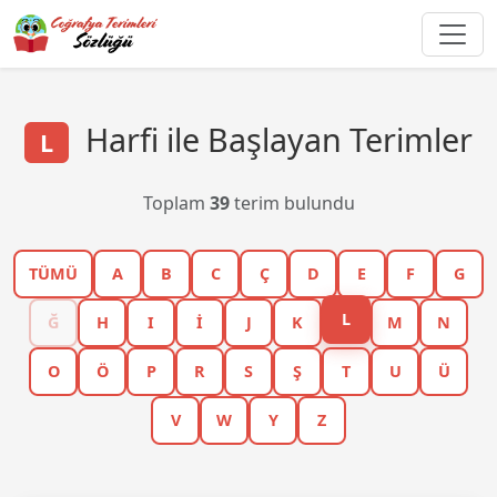
Harfi ile Başlayan Terimler
L
Toplam
39
terim bulundu
TÜMÜ
A
B
C
Ç
D
E
F
G
L
Ğ
H
I
İ
J
K
M
N
O
Ö
P
R
S
Ş
T
U
Ü
V
W
Y
Z