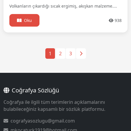
Volkanların çıkardığı sıcak ergimiş, akışkan malzeme....
Oku
938
1
2
3
Coğrafya Sözlüğü
Coğrafya ile ilgili tüm terimlerin açıklamalarını
bulabileceğiniz kapsamlı bir sözlük platformu.
cografyasozlugu@gmail.com
mkocaturk1919@hotmail.com