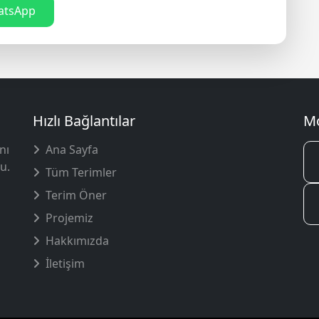
tsApp
Hızlı Bağlantılar
Mo
nı
Ana Sayfa
u.
Tüm Terimler
Terim Öner
Projemiz
Hakkımızda
İletişim