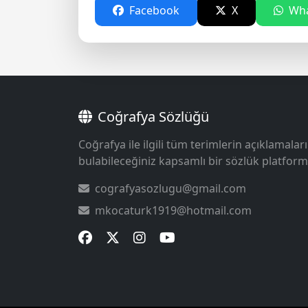
Facebook
X
Wha
Coğrafya Sözlüğü
Coğrafya ile ilgili tüm terimlerin açıklamaları
bulabileceğiniz kapsamlı bir sözlük platform
cografyasozlugu@gmail.com
mkocaturk1919@hotmail.com