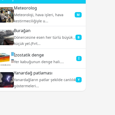
Meteorolog
Meteoroloji, hava işleri, hava
M
kestirmeciliğiyle u...
Burağan
Dönercesine esen her türlü büyük ,
B
küçük yel.(Fırt...
İzostatik denge
İ
Yer kabuğunun denge hali....
Yanardağ patlaması
Yanardağların patlar şekilde canlılık
Y
göstermeleri...