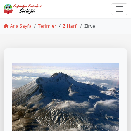
Ana Sayfa
Terimler
Z Harfi
Zirve