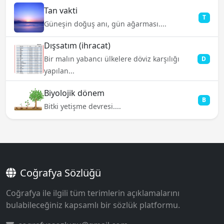
Tan vakti
T
Güneşin doğuş anı, gün ağarması....
Dışsatım (ihracat)
Bir malın yabancı ülkelere döviz karşılığı
D
yapılan...
Biyolojik dönem
B
Bitki yetişme devresi....
Coğrafya Sözlüğü
Coğrafya ile ilgili tüm terimlerin açıklamalarını
bulabileceğiniz kapsamlı bir sözlük platformu.