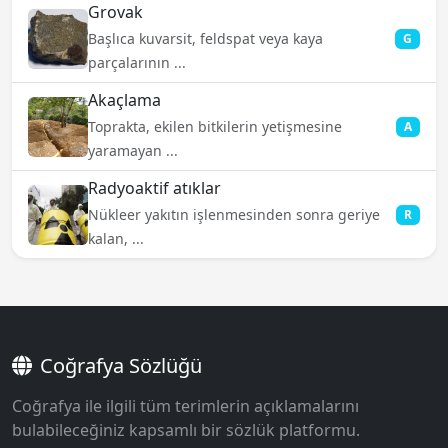
Grovak
Başlıca kuvarsit, feldspat veya kaya
G
parçalarının ...
Akaçlama
Toprakta, ekilen bitkilerin yetişmesine
A
yaramayan ...
Radyoaktif atıklar
Nükleer yakıtın işlenmesinden sonra geriye
R
kalan, ...
Coğrafya Sözlüğü
Coğrafya ile ilgili tüm terimlerin açıklamalarını
bulabileceğiniz kapsamlı bir sözlük platformu.