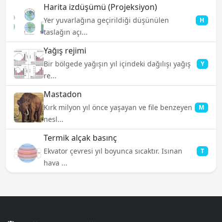
Harita izdüşümü (Projeksiyon)
Yer yuvarlağına geçirildiği düşünülen
H
taslağın açı...
Yağış rejimi
Bir bölgede yağışın yıl içindeki dağılışı yağış
Y
re...
Mastadon
Kırk milyon yıl önce yaşayan ve file benzeyen
M
nesl...
Termik alçak basınç
Ekvator çevresi yıl boyunca sıcaktır. Isınan
T
hava ...