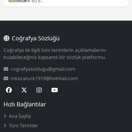
ve bu b...
Coğrafya Sözlüğü
Coğrafya ile ilgili tüm terimlerin açıklamalarını
bulabileceğiniz kapsamlı bir sözlük platformu.
cografyasozlugu@gmail.com
mkocaturk1919@hotmail.com
Hızlı Bağlantılar
Ana Sayfa
Tüm Terimler