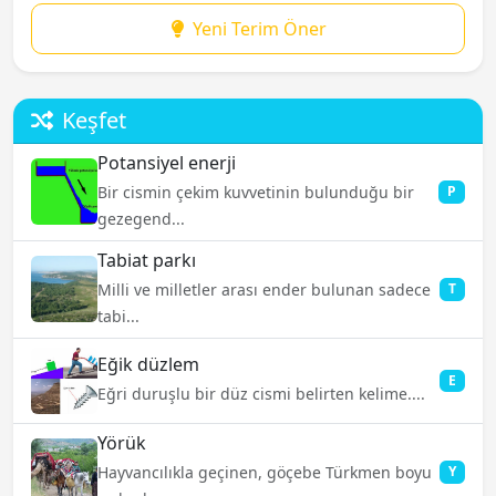
Yeni Terim Öner
Keşfet
Potansiyel enerji
Bir cismin çekim kuvvetinin bulunduğu bir
P
gezegend...
Tabiat parkı
Milli ve milletler arası ender bulunan sadece
T
tabi...
Eğik düzlem
E
Eğri duruşlu bir düz cismi belirten kelime....
Yörük
Hayvancılıkla geçinen, göçebe Türkmen boyu
Y