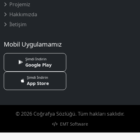
Projemiz
Hakkımızda
İletişim
Mobil Uygulamamız
Şimdi İndirin
Google Play
Şimdi İndirin
App Store
© 2026 Coğrafya Sözlüğü. Tüm hakları saklıdır.
EMT Software