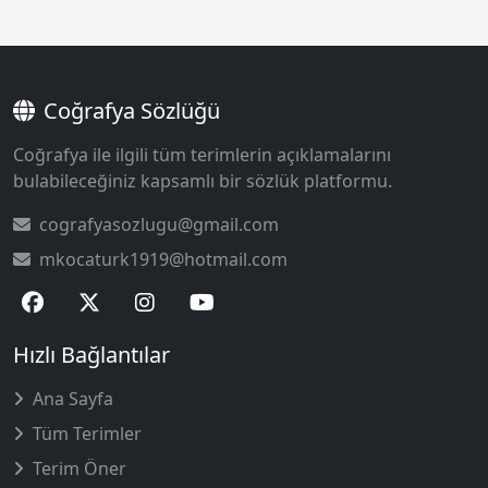
Coğrafya Sözlüğü
Coğrafya ile ilgili tüm terimlerin açıklamalarını
bulabileceğiniz kapsamlı bir sözlük platformu.
cografyasozlugu@gmail.com
mkocaturk1919@hotmail.com
Hızlı Bağlantılar
Ana Sayfa
Tüm Terimler
Terim Öner