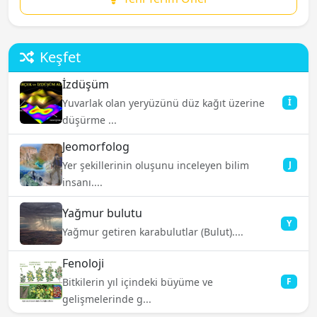
Keşfet
İzdüşüm
Yuvarlak olan yeryüzünü düz kağıt üzerine
İ
düşürme ...
Jeomorfolog
Yer şekillerinin oluşunu inceleyen bilim
J
insanı....
Yağmur bulutu
Y
Yağmur getiren karabulutlar (Bulut)....
Fenoloji
Bitkilerin yıl içindeki büyüme ve
F
gelişmelerinde g...