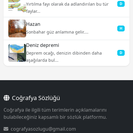
Yırtılma fayı olarak da adlandırılan bu tür
D
faylar...
Hazan
H
Sonbahar güz anlamına gelir....
Deniz depremi
Deprem ocağı, denizin dibinden daha
D
aşağılarda bul...
Coğrafya Sözlüğü
Coğrafya ile ilgili tüm terimlerin açıklamalarını
bulabileceğiniz kapsamlı bir sözlük platformu.
cografyasozlugu@gmail.com