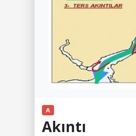
A
Akıntı