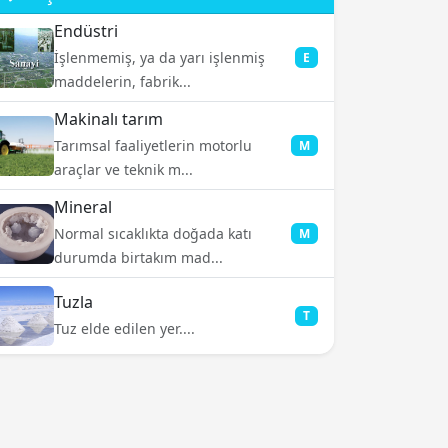
Endüstri
İşlenmemiş, ya da yarı işlenmiş
E
maddelerin, fabrik...
Makinalı tarım
Tarımsal faaliyetlerin motorlu
M
araçlar ve teknik m...
Mineral
Normal sıcaklıkta doğada katı
M
durumda birtakım mad...
Tuzla
T
Tuz elde edilen yer....