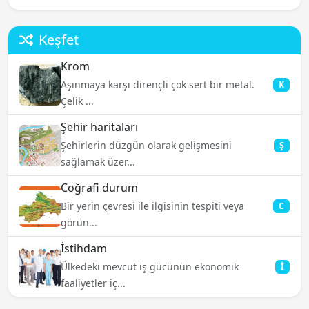
Keşfet
Krom
Aşınmaya karşı dirençli çok sert bir metal.
K
Çelik ...
Şehir haritaları
Şehirlerin düzgün olarak gelişmesini
Ş
sağlamak üzer...
Coğrafi durum
Bir yerin çevresi ile ilgisinin tespiti veya
C
görün...
İstihdam
Ülkedeki mevcut iş gücünün ekonomik
İ
faaliyetler iç...