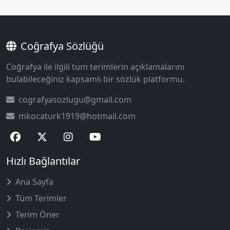
Coğrafya Sözlüğü
Coğrafya ile ilgili tüm terimlerin açıklamalarını
bulabileceğiniz kapsamlı bir sözlük platformu.
cografyasozlugu@gmail.com
mkocaturk1919@hotmail.com
Hızlı Bağlantılar
Ana Sayfa
Tüm Terimler
Terim Öner