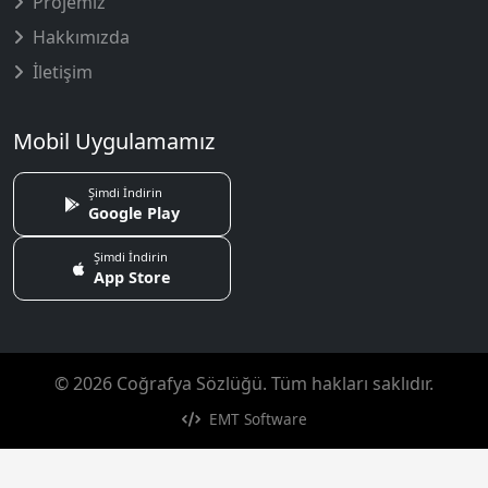
Projemiz
Hakkımızda
İletişim
Mobil Uygulamamız
Şimdi İndirin
Google Play
Şimdi İndirin
App Store
© 2026 Coğrafya Sözlüğü. Tüm hakları saklıdır.
EMT Software