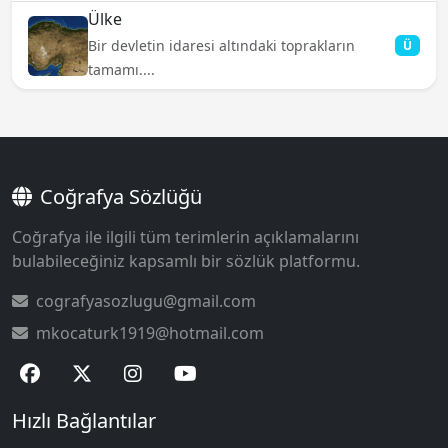
Ülke
Bir devletin idaresi altındaki toprakların
Ü
tamamı....
Coğrafya Sözlüğü
Coğrafya ile ilgili tüm terimlerin açıklamalarını
bulabileceğiniz kapsamlı bir sözlük platformu.
cografyasozlugu@gmail.com
mkocaturk1919@hotmail.com
Hızlı Bağlantılar