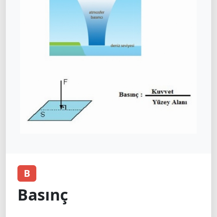
B
Basınç