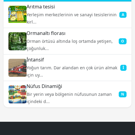
Arıtma tesisi
Yerleşim merkezlerinin ve sanayi tesislerinin
A
kirl...
Ormanaltı florası
Orman örtüsü altında loş ortamda yetişen,
O
çoğunluk...
İntansif
Yoğun tarım. Dar alandan en çok ürün almak
İ
için uy...
Nüfus Dinamiği
Bir yerin veya bölgenin nüfusunun zaman
N
içindeki d...