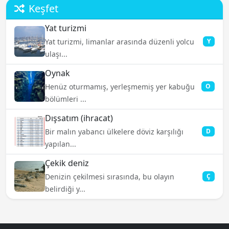
Keşfet
Yat turizmi
Yat turizmi, limanlar arasında düzenli yolcu
Y
ulaşı...
Oynak
Henüz oturmamış, yerleşmemiş yer kabuğu
O
bölümleri ...
Dışsatım (ihracat)
Bir malın yabancı ülkelere döviz karşılığı
D
yapılan...
Çekik deniz
Denizin çekilmesi sırasında, bu olayın
Ç
belirdiği y...