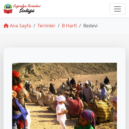
Ana Sayfa
Terimler
B Harfi
Bedevi