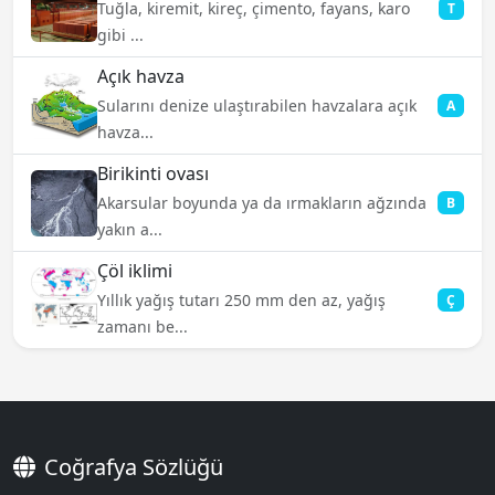
Tuğla, kiremit, kireç, çimento, fayans, karo
T
gibi ...
Açık havza
Sularını denize ulaştırabilen havzalara açık
A
havza...
Birikinti ovası
Akarsular boyunda ya da ırmakların ağzında
B
yakın a...
Çöl iklimi
Yıllık yağış tutarı 250 mm den az, yağış
Ç
zamanı be...
Coğrafya Sözlüğü