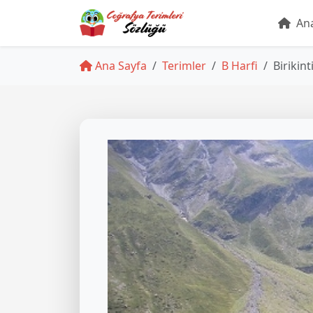
Ana
Ana Sayfa
Terimler
B Harfi
Birikint