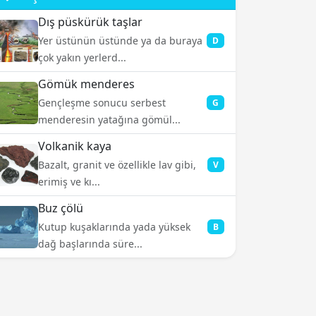
Dış püskürük taşlar
Yer üstünün üstünde ya da buraya
D
çok yakın yerlerd...
Gömük menderes
Gençleşme sonucu serbest
G
menderesin yatağına gömül...
Volkanik kaya
Bazalt, granit ve özellikle lav gibi,
V
erimiş ve kı...
Buz çölü
Kutup kuşaklarında yada yüksek
B
dağ başlarında süre...