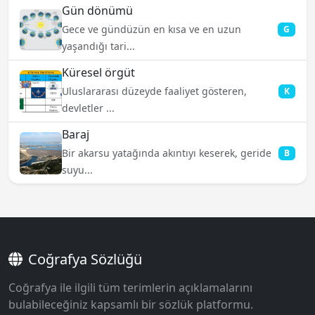
Gün dönümü
Gece ve gündüzün en kısa ve en uzun
G
yaşandığı tari...
Küresel örgüt
Uluslararası düzeyde faaliyet gösteren,
K
devletler ...
Baraj
Bir akarsu yatağında akıntıyı keserek, geride
B
suyu...
Coğrafya Sözlüğü
Coğrafya ile ilgili tüm terimlerin açıklamalarını
bulabileceğiniz kapsamlı bir sözlük platformu.