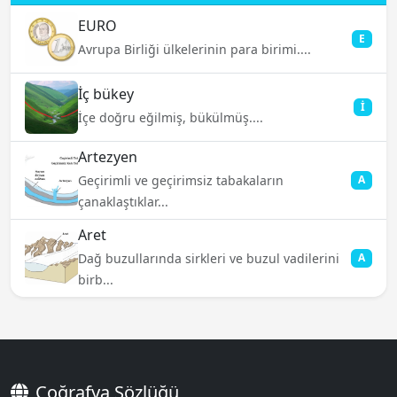
EURO
E
Avrupa Birliği ülkelerinin para birimi....
İç bükey
İ
İçe doğru eğilmiş, bükülmüş....
Artezyen
Geçirimli ve geçirimsiz tabakaların
A
çanaklaştıklar...
Aret
Dağ buzullarında sirkleri ve buzul vadilerini
A
birb...
Coğrafya Sözlüğü