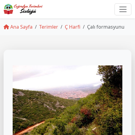
Ana Sayfa
Terimler
Ç Harfi
Çalı formasyunu