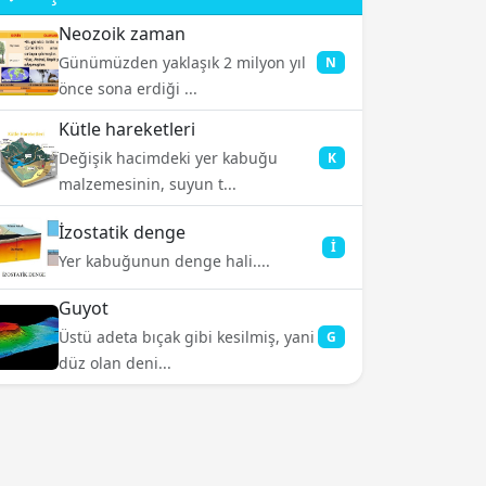
Neozoik zaman
Günümüzden yaklaşık 2 milyon yıl
N
önce sona erdiği ...
Kütle hareketleri
Değişik hacimdeki yer kabuğu
K
malzemesinin, suyun t...
İzostatik denge
İ
Yer kabuğunun denge hali....
Guyot
Üstü adeta bıçak gibi kesilmiş, yani
G
düz olan deni...