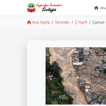
Ana
Ana Sayfa
Terimler
Ç Harfi
Çamur s