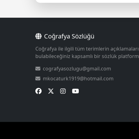
Coğrafya Sözlüğü
Coğrafya ile ilgili tüm terimlerin açıklamaları
bulabileceğiniz kapsamlı bir sözlük platform
cografyasozlugu@gmail.com
mkocaturk1919@hotmail.com