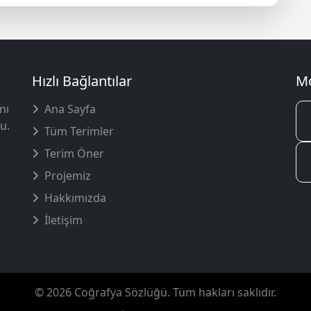
Hızlı Bağlantılar
Mo
nı
Ana Sayfa
u.
Tüm Terimler
Terim Öner
Projemiz
Hakkımızda
İletişim
© 2026 Coğrafya Sözlüğü. Tüm hakları saklıdır.