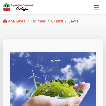
Ana Sayfa
Terimler
Ç Harfi
Çevre