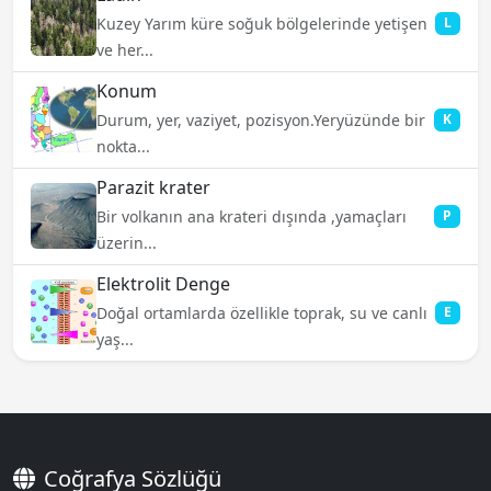
Kuzey Yarım küre soğuk bölgelerinde yetişen
L
ve her...
Konum
Durum, yer, vaziyet, pozisyon.Yeryüzünde bir
K
nokta...
Parazit krater
Bir volkanın ana krateri dışında ,yamaçları
P
üzerin...
Elektrolit Denge
Doğal ortamlarda özellikle toprak, su ve canlı
E
yaş...
Coğrafya Sözlüğü