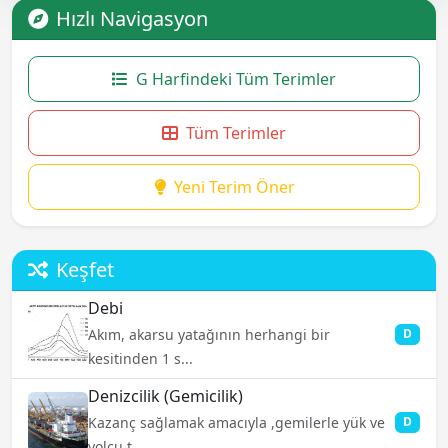
Hızlı Navigasyon
G Harfindeki Tüm Terimler
Tüm Terimler
Yeni Terim Öner
Keşfet
Debi
Akım, akarsu yatağının herhangi bir
D
kesitinden 1 s...
Denizcilik (Gemicilik)
Kazanç sağlamak amacıyla ,gemilerle yük ve
D
yolcu t...