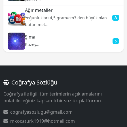
Ağır metaller
Yoğunlukları 4,5 gram/cm3 den büyük olan
A
bütün met...
Şimal
Ş
Kuzey....
Coğrafya Sözlüğü
Coğrafya ile ilgili tüm terimlerin açıklamalarını
bulabileceğiniz kapsamlı bir sözlük platformu.
cografyasozlugu@gmail.com
mkocaturk1919@hotmail.com