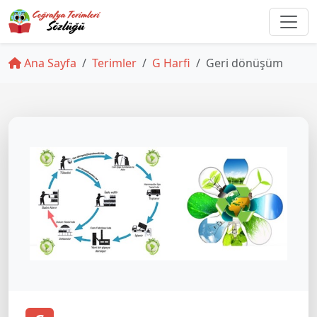
Ana Sayfa
Terimler
G Harfi
Geri dönüşüm