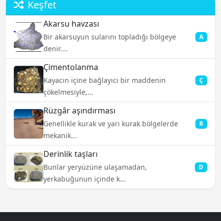
Keşfet
Akarsu havzası
Bir akarsuyun sularını topladığı bölgeye
A
denir....
Çimentolanma
Kayacın içine bağlayıcı bir maddenin
Ç
çökelmesiyle,...
Rüzgâr aşındırması
Genellikle kurak ve yarı kurak bölgelerde
R
mekanik...
Derinlik taşları
Bunlar yeryüzüne ulaşamadan,
D
yerkabuğunun içinde k...