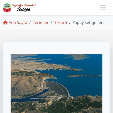
Ana Sayfa
Terimler
Y Harfi
Yapay set gölleri