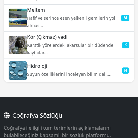
Meltem
Hafif ve serince esen yelkenli gemilerin yol
M
almas...
Kör (Çıkmaz) vadi
Karstik yörelerdeki akarsular bir düdende
K
kaybolar...
Hidroloji
H
Suyun özelliklerini inceleyen bilim dalı....
Coğrafya Sözlüğü
Coğrafya ile ilgili tüm terimlerin açıklamalarını
bulabileceğiniz kapsamlı bir sözlük platformu.