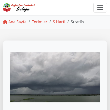
Ana Sayfa
Terimler
S Harfi
Stratüs