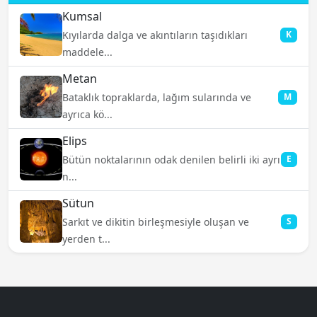
Kumsal
Kıyılarda dalga ve akıntıların taşıdıkları
K
maddele...
Metan
Bataklık topraklarda, lağım sularında ve
M
ayrıca kö...
Elips
Bütün noktalarının odak denilen belirli iki ayrı
E
n...
Sütun
Sarkıt ve dikitin birleşmesiyle oluşan ve
S
yerden t...