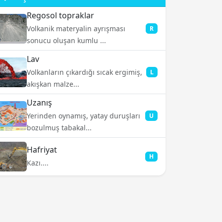
Regosol topraklar
Volkanik materyalin ayrışması
R
sonucu oluşan kumlu ...
Lav
Volkanların çıkardığı sıcak ergimiş,
L
akışkan malze...
Uzanış
Yerinden oynamış, yatay duruşları
U
bozulmuş tabakal...
Hafriyat
H
Kazı....