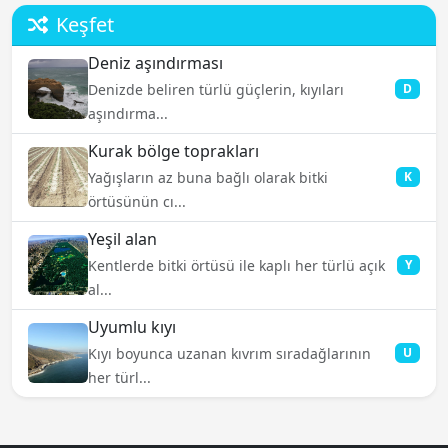
Keşfet
Deniz aşındırması
Denizde beliren türlü güçlerin, kıyıları
D
aşındırma...
Kurak bölge toprakları
Yağışların az buna bağlı olarak bitki
K
örtüsünün cı...
Yeşil alan
Kentlerde bitki örtüsü ile kaplı her türlü açık
Y
al...
Uyumlu kıyı
Kıyı boyunca uzanan kıvrım sıradağlarının
U
her türl...