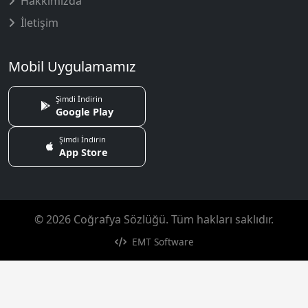
Hakkımızda
İletişim
Mobil Uygulamamız
Şimdi İndirin
Google Play
Şimdi İndirin
App Store
© 2026 Coğrafya Sözlüğü. Tüm hakları saklıdır.
EMT Software