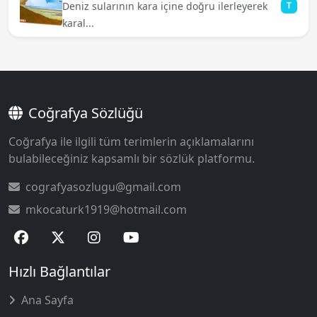
Deniz sularının kara içine doğru ilerleyerek
T
karal...
Coğrafya Sözlüğü
Coğrafya ile ilgili tüm terimlerin açıklamalarını
bulabileceğiniz kapsamlı bir sözlük platformu.
cografyasozlugu@gmail.com
mkocaturk1919@hotmail.com
Hızlı Bağlantılar
Ana Sayfa