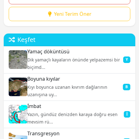
Yeni Terim Öner
Keşfet
Yamaç döküntüsü
Dik yamaçlı kayaların önünde yelpazemsi bir
Y
biçimd...
Boyuna kıyılar
Kıyı boyunca uzanan kıvrım dağlarının
B
uzanışına uy...
İmbat
Yazın, gündüz denizden karaya doğru esen
İ
mevsim rü...
Transgresyon