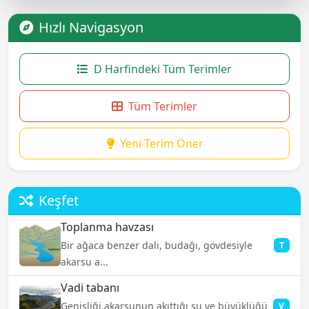
Hızlı Navigasyon
D Harfindeki Tüm Terimler
Tüm Terimler
Yeni Terim Öner
Keşfet
Toplanma havzası
Bir ağaca benzer dalı, budağı, gövdesiyle
T
akarsu a...
Vadi tabanı
Genişliği,akarsunun akıttığı su ve büyüklüğü
V