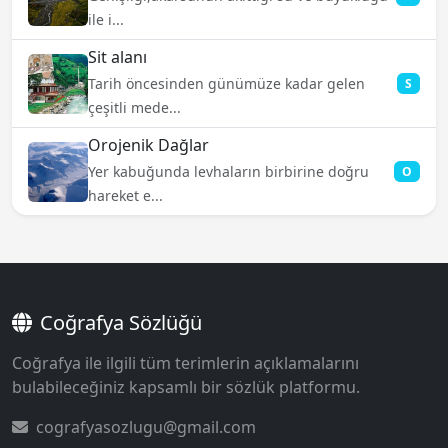
ile i...
Sit alanı
Tarih öncesinden günümüze kadar gelen
S
çeşitli mede...
Orojenik Dağlar
Yer kabuğunda levhaların birbirine doğru
O
hareket e...
Coğrafya Sözlüğü
Coğrafya ile ilgili tüm terimlerin açıklamalarını
bulabileceğiniz kapsamlı bir sözlük platformu.
cografyasozlugu@gmail.com