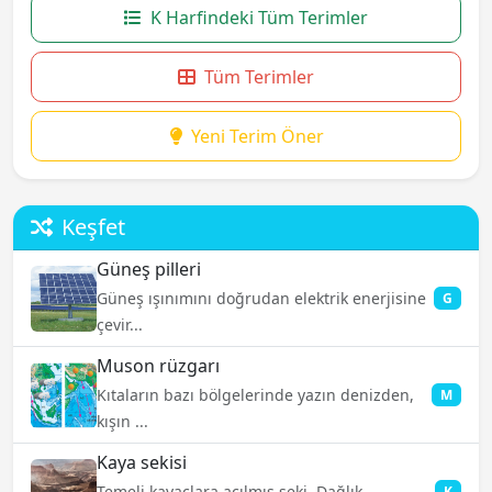
K Harfindeki Tüm Terimler
Tüm Terimler
Yeni Terim Öner
Keşfet
Güneş pilleri
Güneş ışınımını doğrudan elektrik enerjisine
G
çevir...
Muson rüzgarı
Kıtaların bazı bölgelerinde yazın denizden,
M
kışın ...
Kaya sekisi
Temeli kayaçlara açılmış seki. Dağlık
K