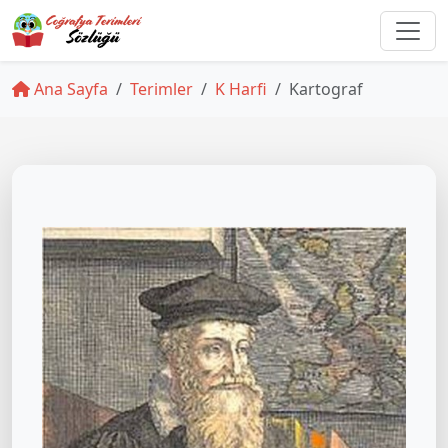
Ana Sayfa
Terimler
K Harfi
Kartograf