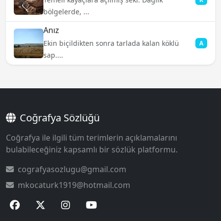
bölgelerde, ...
Anız
Ekin biçildikten sonra tarlada kalan köklü
A
sap....
Coğrafya Sözlüğü
Coğrafya ile ilgili tüm terimlerin açıklamalarını
bulabileceğiniz kapsamlı bir sözlük platformu.
cografyasozlugu@gmail.com
mkocaturk1919@hotmail.com