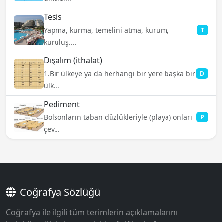
Tesis
Yapma, kurma, temelini atma, kurum,
T
kuruluş....
Dışalım (ithalat)
1.Bir ülkeye ya da herhangi bir yere başka bir
D
ülk...
Pediment
Bolsonların taban düzlükleriyle (playa) onları
P
çev...
Coğrafya Sözlüğü
Coğrafya ile ilgili tüm terimlerin açıklamalarını