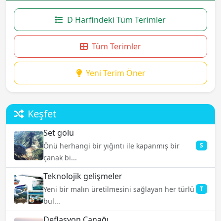
D Harfindeki Tüm Terimler
Tüm Terimler
Yeni Terim Öner
Keşfet
Set gölü
Önü herhangi bir yığıntı ile kapanmış bir
S
çanak bi...
Teknolojik gelişmeler
Yeni bir malın üretilmesini sağlayan her türlü
T
bul...
Deflasyon Çanağı