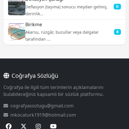
Deflasyon (taşıma) sonucu meydan gelmiş,
D
derinlik...
Birikme
Akarsu, rüzgâr, buzullar veya dalgalar
B
tarafından ...
Coğrafya Sözlüğü
Coğrafya ile ilgili tüm terimlerin açıklamalarını
bulabileceğiniz kapsamlı bir sözlük platformu.
cografyasozlugu@gmail.com
mkocaturk1919@hotmail.com