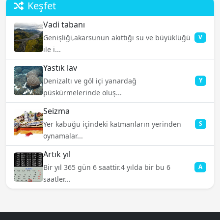
Keşfet
Vadi tabanı
Genişliği,akarsunun akıttığı su ve büyüklüğü
V
ile i...
Yastık lav
Denizaltı ve göl içi yanardağ
Y
püskürmelerinde oluş...
Seizma
Yer kabuğu içindeki katmanların yerinden
S
oynamalar...
Artık yıl
Bir yıl 365 gün 6 saattir.4 yılda bir bu 6
A
saatler...