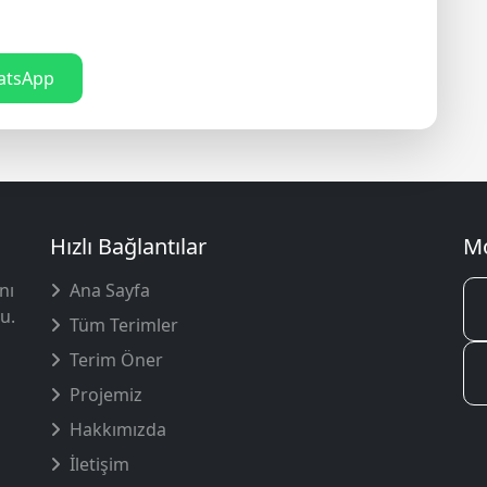
tsApp
Hızlı Bağlantılar
Mo
nı
Ana Sayfa
u.
Tüm Terimler
Terim Öner
Projemiz
Hakkımızda
İletişim