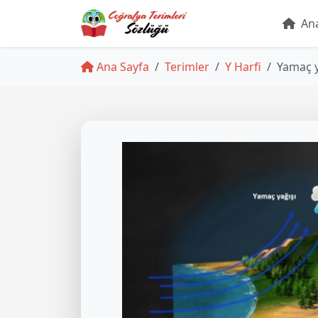
Ana
Ana Sayfa
Terimler
Y Harfi
Yamaç y