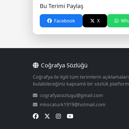
Bu Terimi Paylaş
Facebook
X
Wha
Coğrafya Sözlüğü
Coğrafya ile ilgili tüm terimlerin açıklamaları
bulabileceğiniz kapsamlı bir sözlük platform
cografyasozlugu@gmail.com
mkocaturk1919@hotmail.com