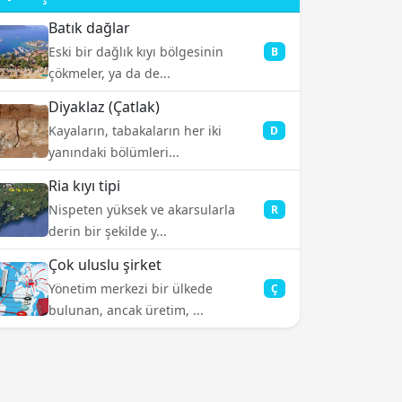
Batık dağlar
Eski bir dağlık kıyı bölgesinin
B
çökmeler, ya da de...
Diyaklaz (Çatlak)
Kayaların, tabakaların her iki
D
yanındaki bölümleri...
Ria kıyı tipi
Nispeten yüksek ve akarsularla
R
derin bir şekilde y...
Çok uluslu şirket
Yönetim merkezi bir ülkede
Ç
bulunan, ancak üretim, ...