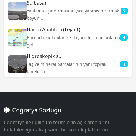
Su basan
Yanlama aşındırmasını iyice yapmış bir ırmak
S
boyun...
Harita Anahtarı (Lejant)
Haritada kullanılan özel işaretlerin ne anlama
H
gel...
Higroskopik su
Taş ve mineral parçalarının yani toprak
H
tanelerini...
Coğrafya Sözlüğü
Coğrafya ile ilgili tüm terimlerin açıklamalarını
bulabileceğiniz kapsamlı bir sözlük platformu.