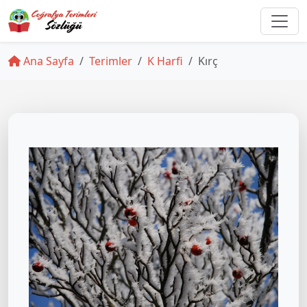
Ana Sayfa
Terimler
K Harfi
Kırç