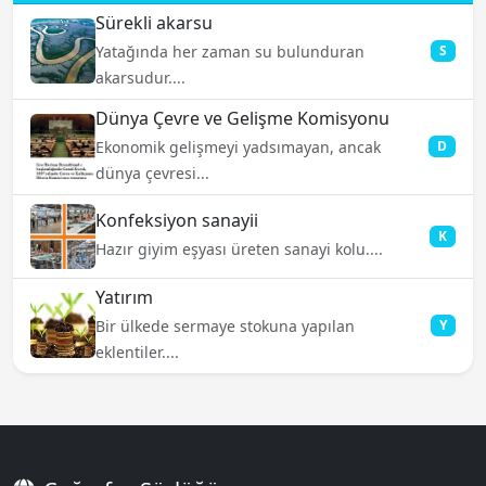
Sürekli akarsu
Yatağında her zaman su bulunduran
S
akarsudur....
Dünya Çevre ve Gelişme Komisyonu
Ekonomik gelişmeyi yadsımayan, ancak
D
dünya çevresi...
Konfeksiyon sanayii
K
Hazır giyim eşyası üreten sanayi kolu....
Yatırım
Bir ülkede sermaye stokuna yapılan
Y
eklentiler....