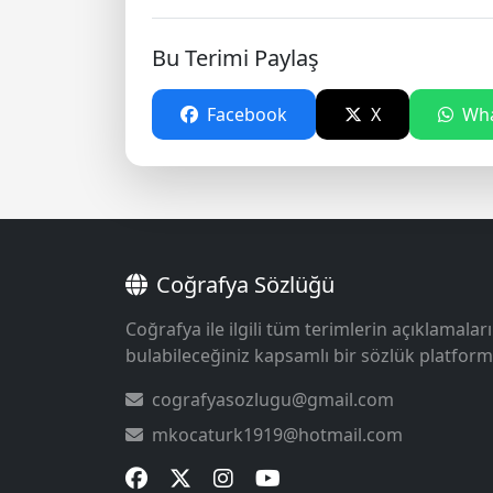
Bu Terimi Paylaş
Facebook
X
Wha
Coğrafya Sözlüğü
Coğrafya ile ilgili tüm terimlerin açıklamaları
bulabileceğiniz kapsamlı bir sözlük platform
cografyasozlugu@gmail.com
mkocaturk1919@hotmail.com