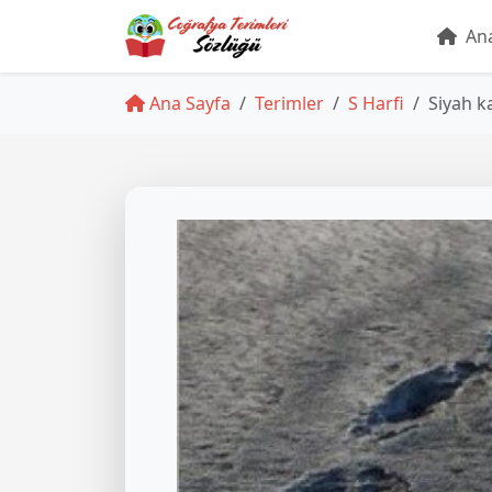
Ana
Ana Sayfa
Terimler
S Harfi
Siyah k