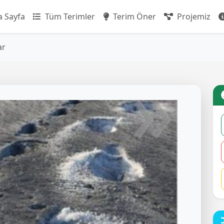
 Sayfa
Tüm Terimler
Terim Öner
Projemiz
ar