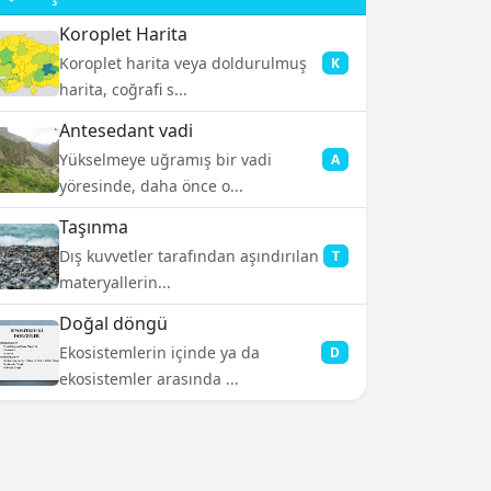
Koroplet Harita
Koroplet harita veya doldurulmuş
K
harita, coğrafi s...
Antesedant vadi
Yükselmeye uğramış bir vadi
A
yöresinde, daha önce o...
Taşınma
Dış kuvvetler tarafından aşındırılan
T
materyallerin...
Doğal döngü
Ekosistemlerin içinde ya da
D
ekosistemler arasında ...