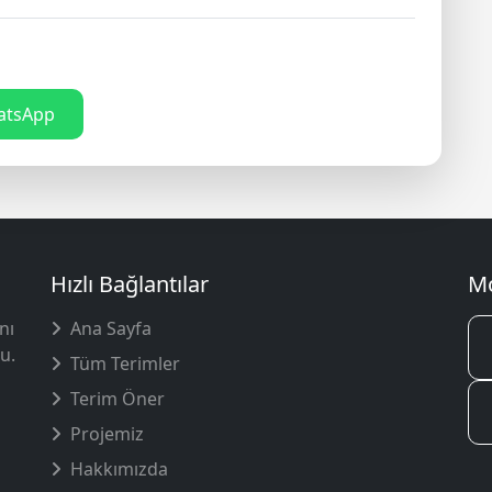
tsApp
Hızlı Bağlantılar
Mo
nı
Ana Sayfa
u.
Tüm Terimler
Terim Öner
Projemiz
Hakkımızda