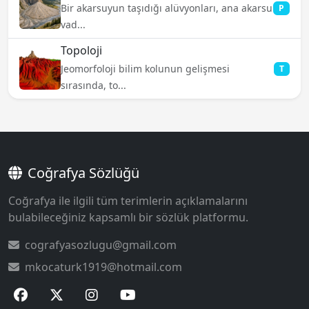
Bir akarsuyun taşıdığı alüvyonları, ana akarsu
P
vad...
Topoloji
Jeomorfoloji bilim kolunun gelişmesi
T
sırasında, to...
Coğrafya Sözlüğü
Coğrafya ile ilgili tüm terimlerin açıklamalarını
bulabileceğiniz kapsamlı bir sözlük platformu.
cografyasozlugu@gmail.com
mkocaturk1919@hotmail.com