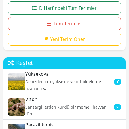
D Harfindeki Tüm Terimler
Tüm Terimler
Yeni Terim Öner
Keşfet
Yüksekova
Denizden çok yüksekte ve iç bölgelerde
Y
uzanan ova....
Vizon
Sansargillerden kürklü bir memeli hayvan
V
türü....
Parazit konisi