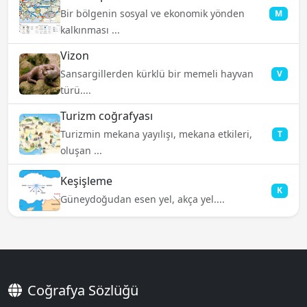
Bir bölgenin sosyal ve ekonomik yönden
M
kalkınması ...
Vizon
Sansargillerden kürklü bir memeli hayvan
V
türü....
Turizm coğrafyası
Turizmin mekana yayılışı, mekana etkileri,
T
oluşan ...
Keşişleme
K
Güneydoğudan esen yel, akça yel....
Coğrafya Sözlüğü