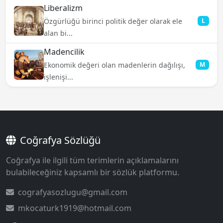
Liberalizm
Özgürlüğü birinci politik değer olarak ele
L
alan bi...
Madencilik
Ekonomik değeri olan madenlerin dağılışı,
M
işlenişi...
Coğrafya Sözlüğü
Coğrafya ile ilgili tüm terimlerin açıklamalarını
bulabileceğiniz kapsamlı bir sözlük platformu.
cografyasozlugu@gmail.com
mkocaturk1919@hotmail.com