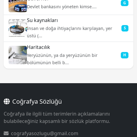
G
Devlet bankasını yöneten kimse....
Su kaynakları
İnsan ve doğa ihtiyaçlarını karşılayan, yer
S
üstü (...
Haritacılık
Yeryüzünün, ya da yeryüzünün bir
H
bölümünün belli b...
Coğrafya Sözlüğü
Coğrafya ile ilgili tüm terimlerin açıklamalarını
bulabileceğiniz kapsamlı bir sözlük platformu.
cografyasozlugu@gmail.com