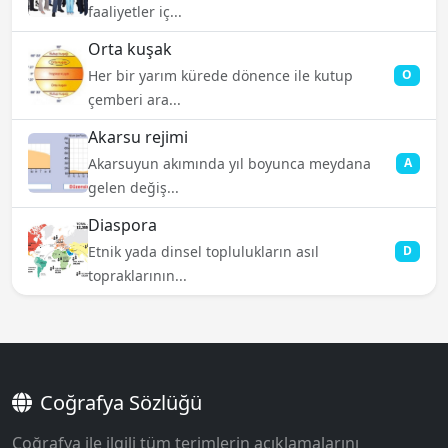
faaliyetler iç...
Orta kuşak
Her bir yarım kürede dönence ile kutup
O
çemberi ara...
Akarsu rejimi
Akarsuyun akımında yıl boyunca meydana
A
gelen değiş...
Diaspora
Etnik yada dinsel toplulukların asıl
D
topraklarının...
Coğrafya Sözlüğü
Coğrafya ile ilgili tüm terimlerin açıklamalarını